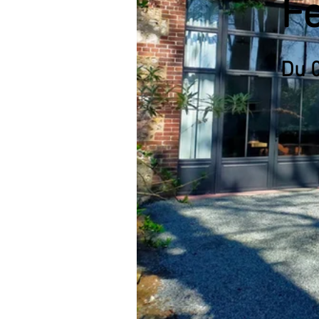
F
Du 0