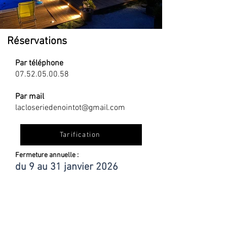
Réservations
294501584_777130230388920_688145577
Par téléphone
07.52.05.00.58
Par mail
lacloseriedenointot@gmail.com
Tarification
Fermeture annuelle :
du 9 au 31 janvier 2026