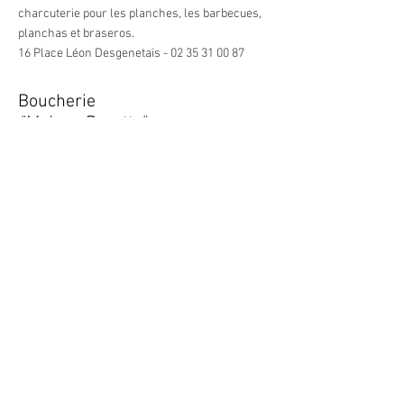
charcuterie pour les planches, les barbecues,
planchas et braseros.
16 Place Léon Desgenetais -
02 35 31 00 87
Boucherie
"Maison Burette"
Cette boucherie-traiteur nous fournit sur
demande, pour les weekends spéciaux, les
séminaires.
71 rue de la république -
02 35 31 00 45
Caviste
"La Villa Domus"
Ce caviste propose un large éventail de choix
de vins.
14 rue Raoul Dufy 76290 MONTIVILLIERS -
09 83
47 44 62