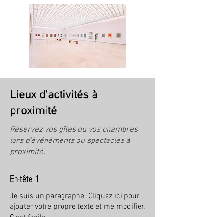
Lieux d'activités à
proximité
Réservez vos gîtes ou vos chambres
lors d'événéments ou spectacles à
proximité.
En-tête 1
Je suis un paragraphe. Cliquez ici pour
ajouter votre propre texte et me modifier.