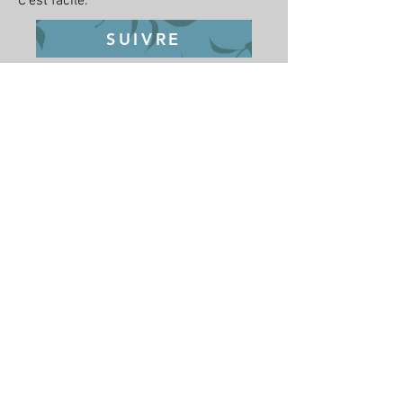
C'est facile.
SUIVRE
En-tête 1
Je suis un paragraphe. Cliquez ici pour
ajouter votre propre texte et me modifier.
C'est facile.
SUIVRE
En-tête 1
Je suis un paragraphe. Cliquez ici pour
ajouter votre propre texte et me modifier.
C'est facile.