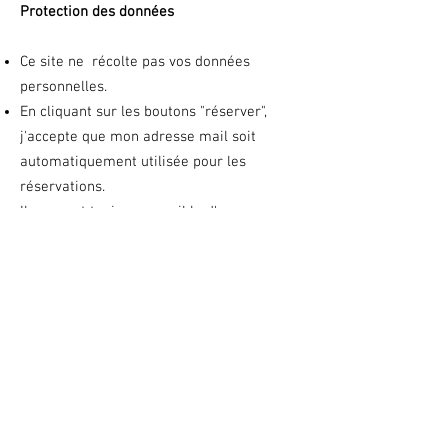
Protection des données
Ce site ne récolte pas vos données
personnelles.
En cliquant sur les boutons "réserver",
j'accepte que mon adresse mail soit
automatiquement utilisée pour les
réservations.
Il vous est toujours possible d'envoyer vos
réservations directement depuis votre
boîte mail vers celle de la Closerie de
Nointot (
lacloseriedenointot@gmail.com
).
Dans ce cas, merci de préciser le nom du
gîte ou de la chambre choisis.
Ce site ne fait pas utilisation des cookies.
692 route d'heruppes